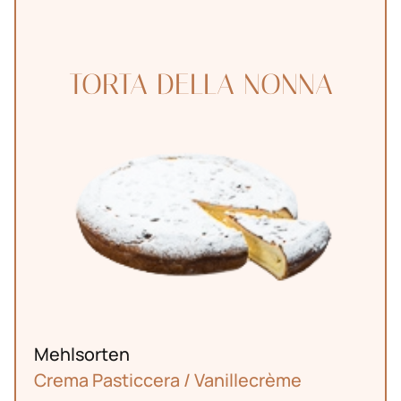
TORTA DELLA NONNA
Tel. 044 774
info@fenuta
18 20
Mehlsorten
Crema Pasticcera / Vanillecrème